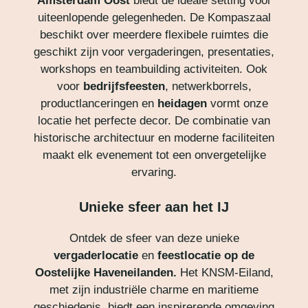
Amsterdam Oost
biedt de ideale setting voor
uiteenlopende gelegenheden. De Kompaszaal
beschikt over meerdere flexibele ruimtes die
geschikt zijn voor vergaderingen, presentaties,
workshops en teambuilding activiteiten. Ook
voor
bedrijfsfeesten
, netwerkborrels,
productlanceringen en
heidagen
vormt onze
locatie het perfecte decor. De combinatie van
historische architectuur en moderne faciliteiten
maakt elk evenement tot een onvergetelijke
ervaring.
Unieke sfeer aan het IJ
Ontdek de sfeer van deze unieke
vergaderlocatie
en
feestlocatie op de
Oostelijke Haveneilanden.
Het KNSM-Eiland,
met zijn industriële charme en maritieme
geschiedenis, biedt een inspirerende omgeving