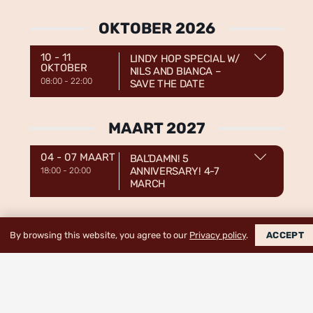
OKTOBER 2026
10 - 11
LINDY HOP SPECIAL W/
OKTOBER
NILS AND BIANCA –
08:00
-
22:00
SAVE THE DATE
MAART 2027
04 - 07 MAART
BAL’DAMN! 5
ANNIVERSARY! 4-7
18:00
-
20:00
MARCH
By browsing this website, you agree to our
Privacy policy
.
ACCEPT